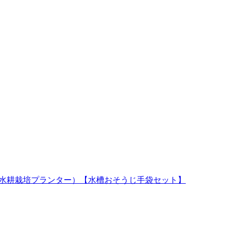
水槽と水耕栽培プランター）【水槽おそうじ手袋セット】