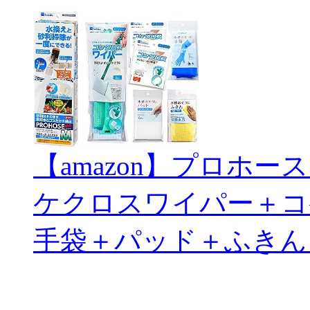
【amazon】プロホ
ケクロスワイパー＋コ
手袋＋パッド＋ふきん