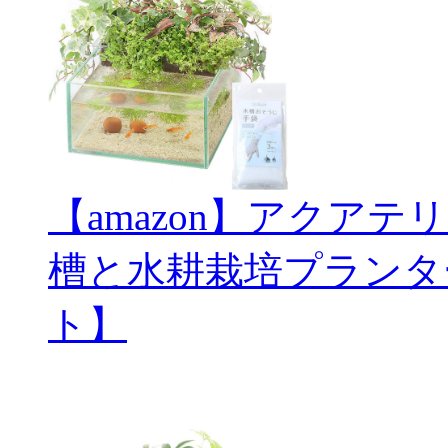
【amazon】アクアテ
槽と水耕栽培プランタ
ト】