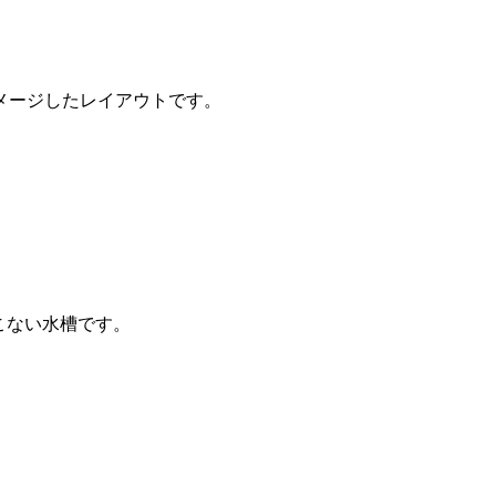
メージしたレイアウトです。
。
こない水槽です。