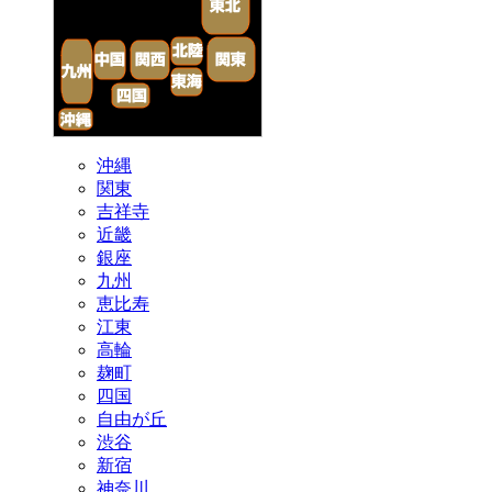
沖縄
関東
吉祥寺
近畿
銀座
九州
恵比寿
江東
高輪
麹町
四国
自由が丘
渋谷
新宿
神奈川