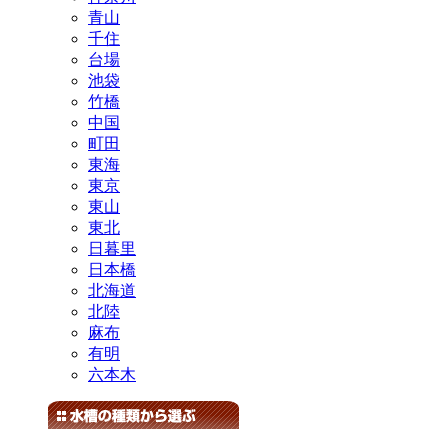
青山
千住
台場
池袋
竹橋
中国
町田
東海
東京
東山
東北
日暮里
日本橋
北海道
北陸
麻布
有明
六本木