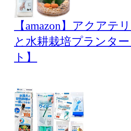
【amazon】アクアテリ
と水耕栽培プランター
ト】