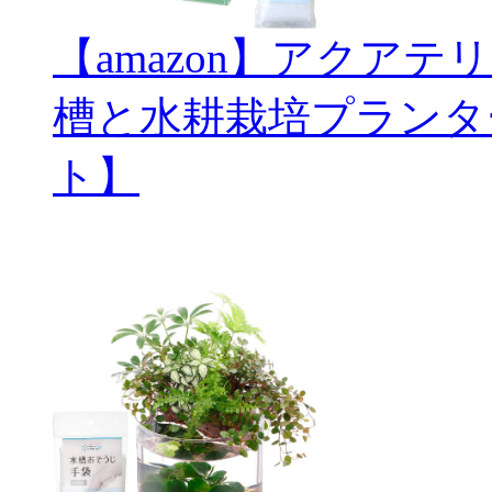
【amazon】アクアテ
槽と水耕栽培プランタ
ト】