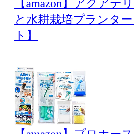
【amazon】アクアテリ
と水耕栽培プランター
ト】
【amazon】プロホ