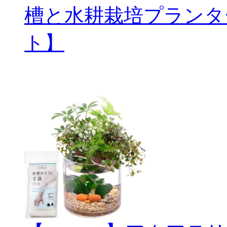
槽と水耕栽培プランタ
ト】