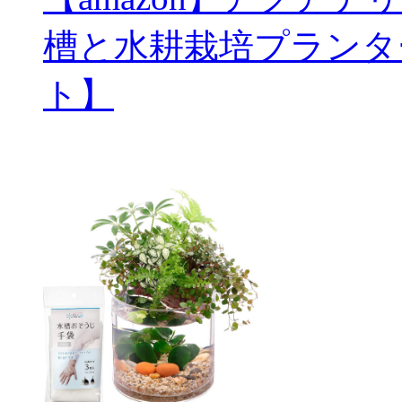
槽と水耕栽培プランタ
ト】