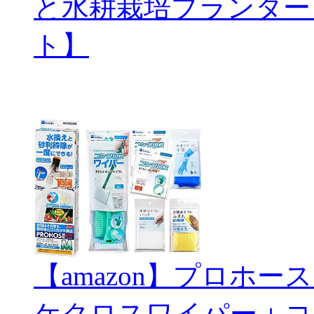
と水耕栽培プランター
ト】
【amazon】プロホ
ケクロスワイパー＋コ