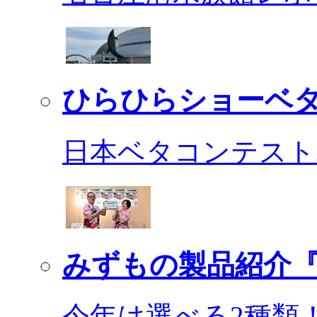
ひらひらショーベ
日本ベタコンテスト2
みずもの製品紹介『
今年は選べる2種類