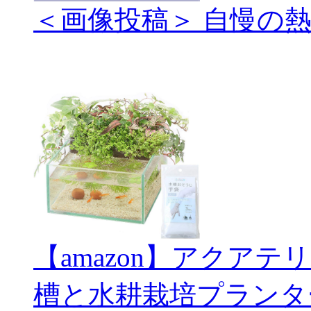
＜画像投稿＞ 自慢の
【amazon】アクアテ
槽と水耕栽培プランタ