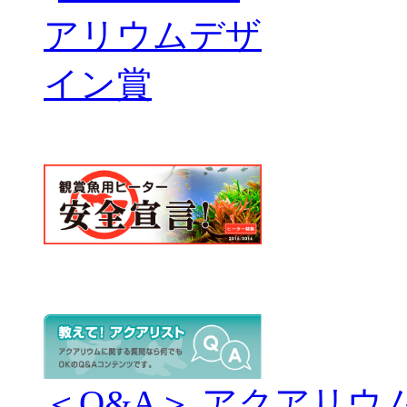
＜Q&A＞ アクアリウ