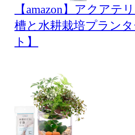
【amazon】アクアテ
槽と水耕栽培プランタ
ト】