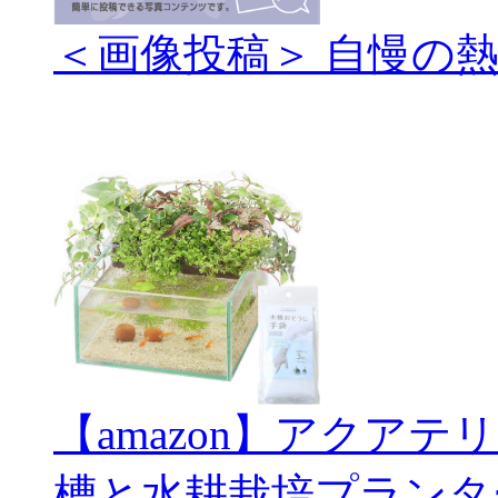
＜画像投稿＞ 自慢の
【amazon】アクアテ
槽と水耕栽培プランタ