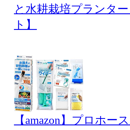
と水耕栽培プランター
ト】
【amazon】プロホ