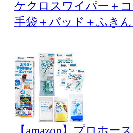
ケクロスワイパー＋コ
手袋＋パッド＋ふきん
【amazon】プロホー