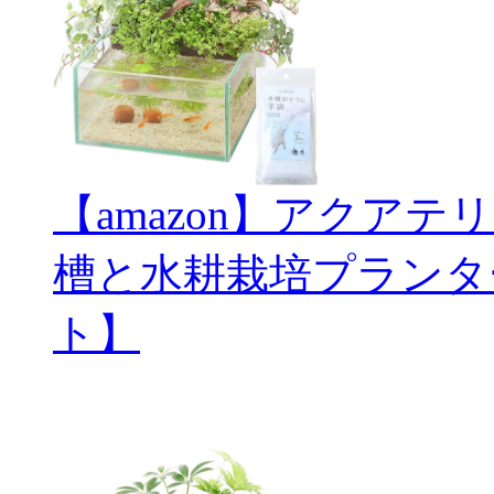
【amazon】アクアテ
槽と水耕栽培プランタ
ト】