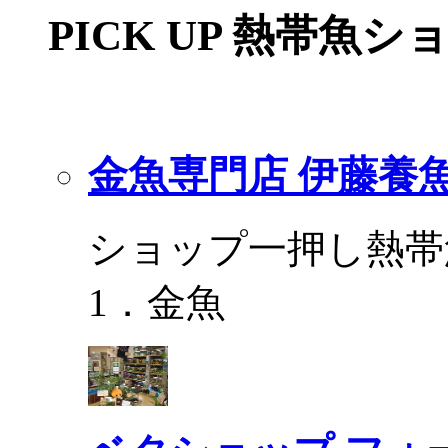
PICK UP 熱帯魚シ
金魚専門店 伊藤養
ショップ一押し熱帯
1．金魚