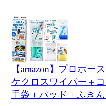
【amazon】プロホ
ケクロスワイパー＋コ
手袋＋パッド＋ふきん