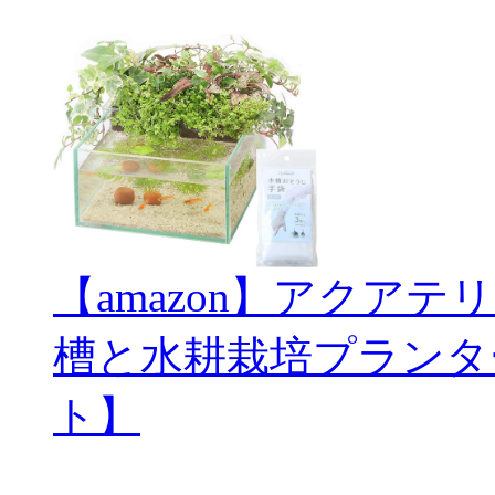
【amazon】アクアテ
槽と水耕栽培プランタ
ト】