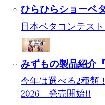
ひらひらショーベ
日本ベタコンテスト2
みずもの製品紹介『
今年は選べる2種類
2026」発売開始!!