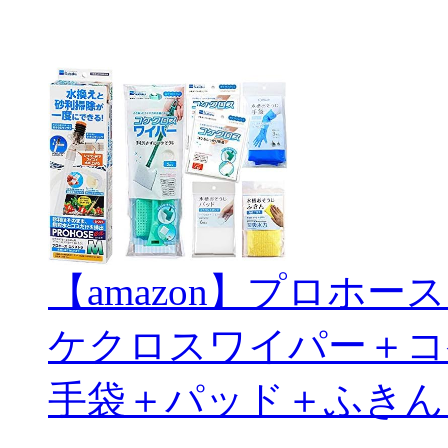
【amazon】プロホ
ケクロスワイパー＋コ
手袋＋パッド＋ふきん