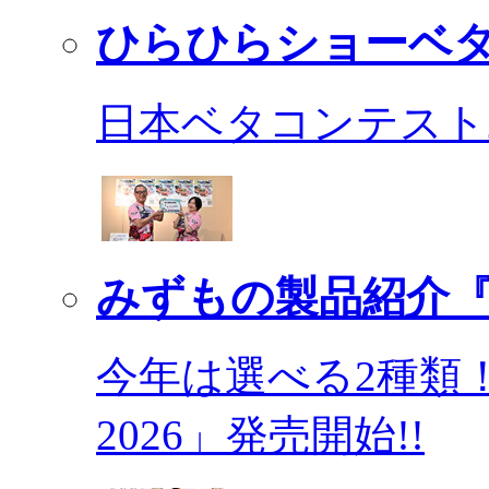
ひらひらショーベ
日本ベタコンテスト2
みずもの製品紹介『
今年は選べる2種類
2026」発売開始!!