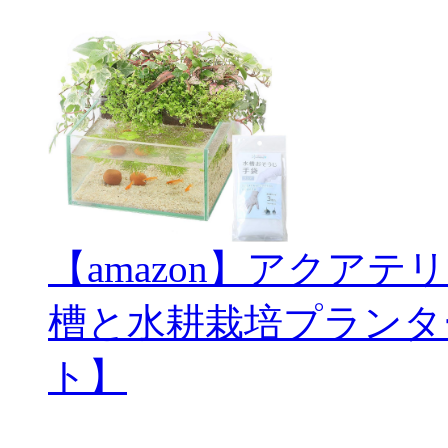
【amazon】アクアテ
槽と水耕栽培プランタ
ト】