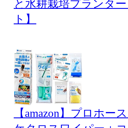
と水耕栽培プランター
ト】
【amazon】プロホ