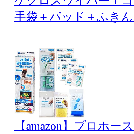
ケクロスワイパー＋コ
手袋＋パッド＋ふきん
【amazon】プロホー