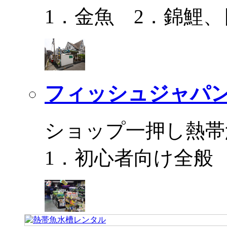
1．金魚 2．錦鯉
フィッシュジャパ
ショップ一押し熱帯
1．初心者向け全般