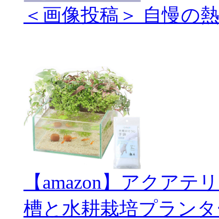
＜画像投稿＞ 自慢の
【amazon】アクアテ
槽と水耕栽培プランタ