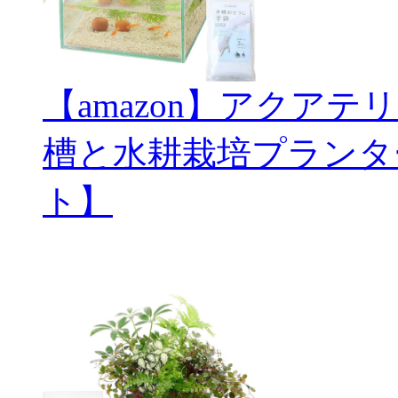
【amazon】アクアテ
槽と水耕栽培プランタ
ト】