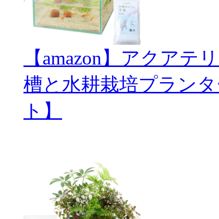
【amazon】アクアテ
槽と水耕栽培プランタ
ト】