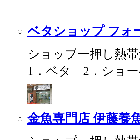
ベタショップ フォ
ショップ一押し熱帯
1．ベタ 2．ショ
金魚専門店 伊藤養