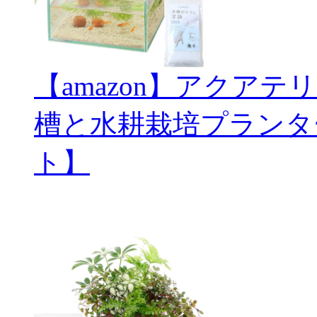
【amazon】アクアテ
槽と水耕栽培プランタ
ト】