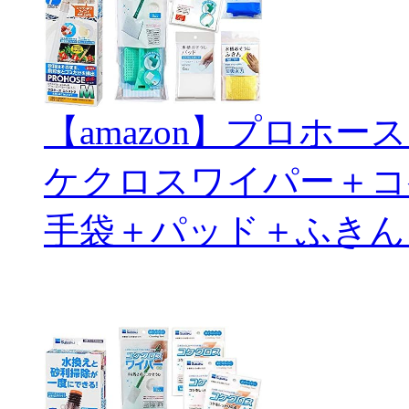
【amazon】プロホ
ケクロスワイパー＋コ
手袋＋パッド＋ふきん