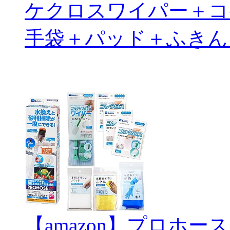
ケクロスワイパー＋コ
手袋＋パッド＋ふきん
【amazon】プロホー