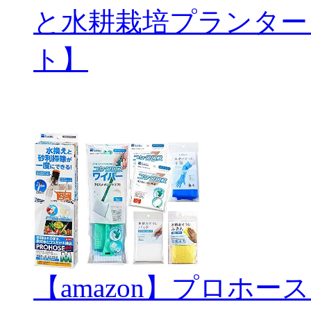
と水耕栽培プランター
ト】
【amazon】プロホ