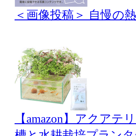
＜画像投稿＞ 自慢の
【amazon】アクアテ
槽と水耕栽培プランタ