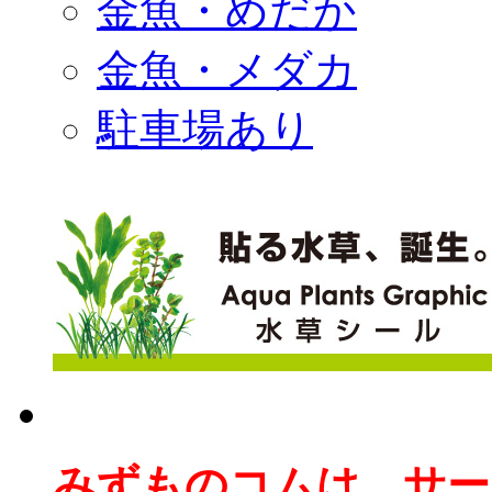
金魚・めだか
金魚・メダカ
駐車場あり
みずものコムは、サー