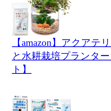
【amazon】アクアテリ
と水耕栽培プランター
ト】