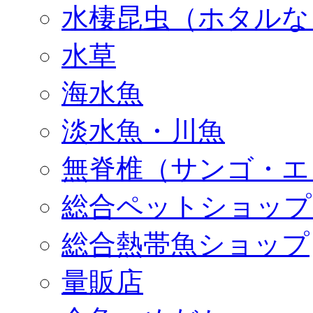
水棲昆虫（ホタルな
水草
海水魚
淡水魚・川魚
無脊椎（サンゴ・エ
総合ペットショップ
総合熱帯魚ショップ
量販店