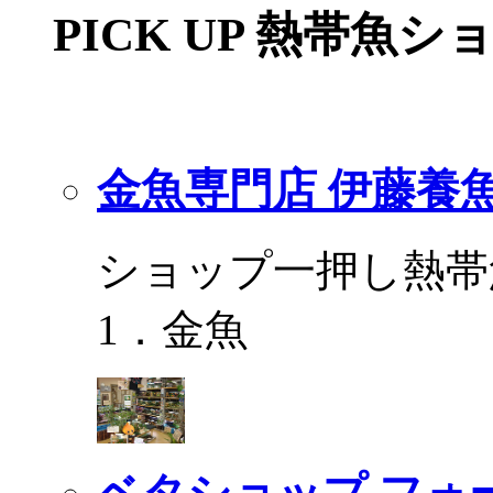
PICK UP 熱帯魚シ
金魚専門店 伊藤養
ショップ一押し熱帯
1．金魚