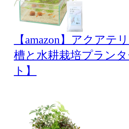
【amazon】アクアテ
槽と水耕栽培プランタ
ト】