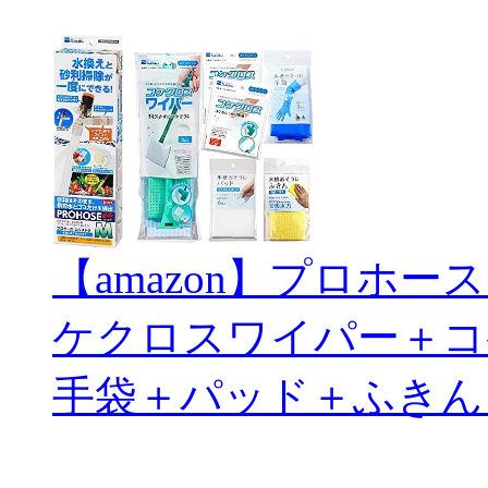
【amazon】プロホ
ケクロスワイパー＋コ
手袋＋パッド＋ふきん