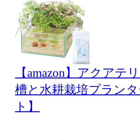
【amazon】アクアテ
槽と水耕栽培プランタ
ト】