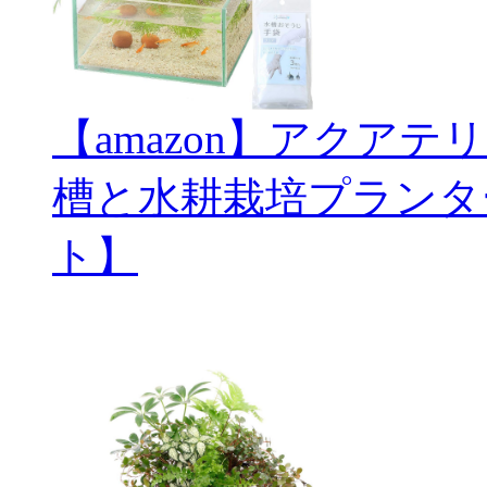
【amazon】アクアテ
槽と水耕栽培プランタ
ト】