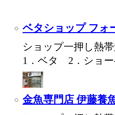
ベタショップ フォ
ショップ一押し熱帯
1．ベタ 2．ショ
金魚専門店 伊藤養