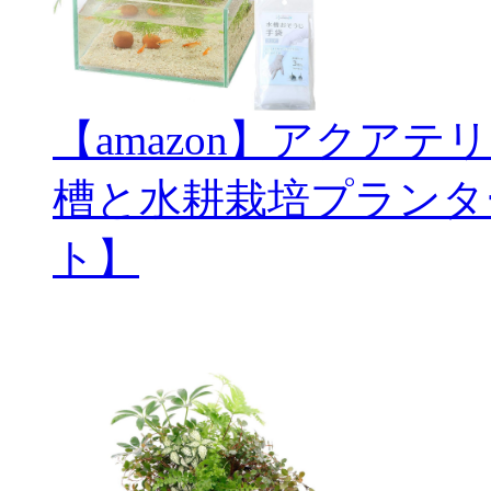
【amazon】アクアテ
槽と水耕栽培プランタ
ト】