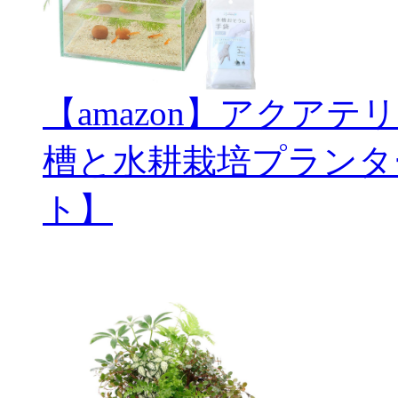
【amazon】アクアテ
槽と水耕栽培プランタ
ト】