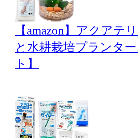
【amazon】アクアテリ
と水耕栽培プランター
ト】