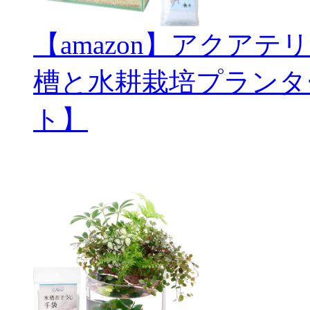
【amazon】アクアテ
槽と水耕栽培プランタ
ト】