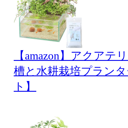
【amazon】アクアテ
槽と水耕栽培プランタ
ト】