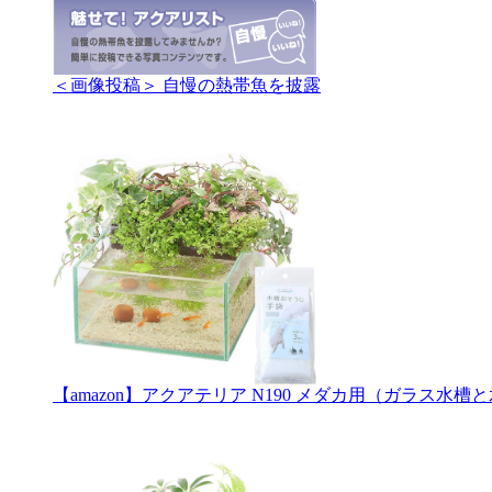
＜画像投稿＞ 自慢の熱帯魚を披露
【amazon】アクアテリア N190 メダカ用（ガラス