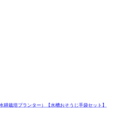
水槽と水耕栽培プランター）【水槽おそうじ手袋セット】