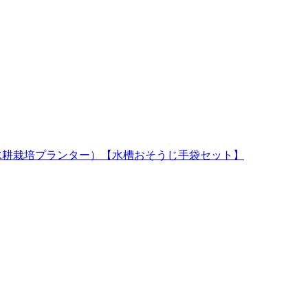
水槽と水耕栽培プランター）【水槽おそうじ手袋セット】