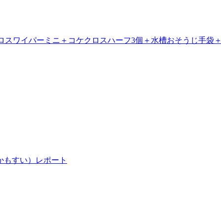
コケクロスワイパーミニ＋コケクロスハーフ3個＋水槽おそうじ手袋
かもすい）レポート