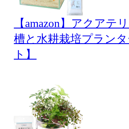
【amazon】アクアテ
槽と水耕栽培プランタ
ト】