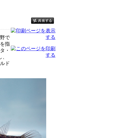
野で
を指
タ・
し、
イルド