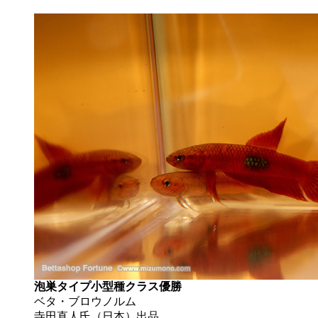
泡巣タイプ小型種クラス優勝
ベタ・ブロウノルム
寺田直人氏（日本）出品