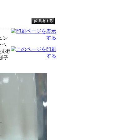
ュン
ーベ
技術
様子