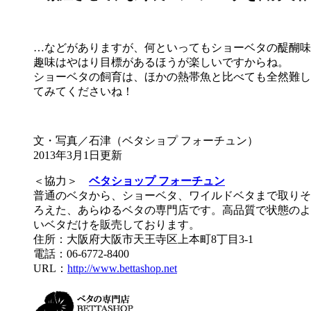
…などがありますが、何といってもショーベタの醍醐味
趣味はやはり目標があるほうが楽しいですからね。
ショーベタの飼育は、ほかの熱帯魚と比べても全然難し
てみてくださいね！
文・写真／石津（ベタショプ フォーチュン）
2013年3月1日更新
＜協力＞
ベタショップ フォーチュン
普通のベタから、ショーベタ、ワイルドベタまで取りそ
ろえた、あらゆるベタの専門店です。高品質で状態のよ
いベタだけを販売しております。
住所：大阪府大阪市天王寺区上本町8丁目3-1
電話：06-6772-8400
URL：
http://www.bettashop.net