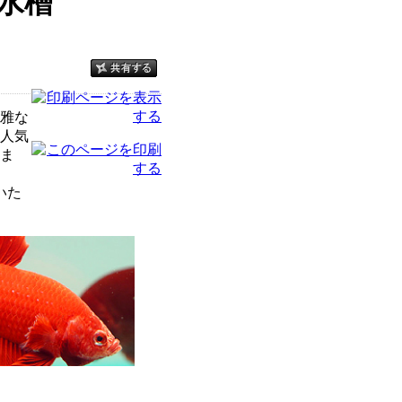
水槽
雅な
人気
ま
いた