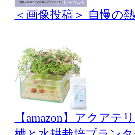
＜画像投稿＞ 自慢の
【amazon】アクアテ
槽と水耕栽培プランタ