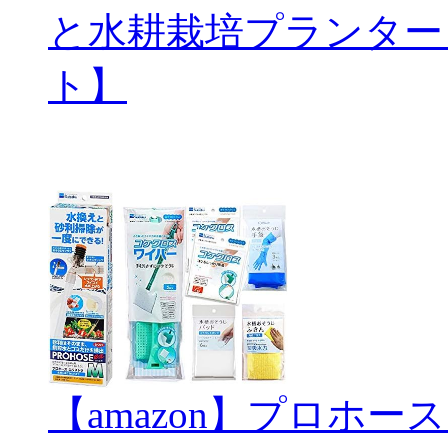
と水耕栽培プランター
ト】
【amazon】プロホ