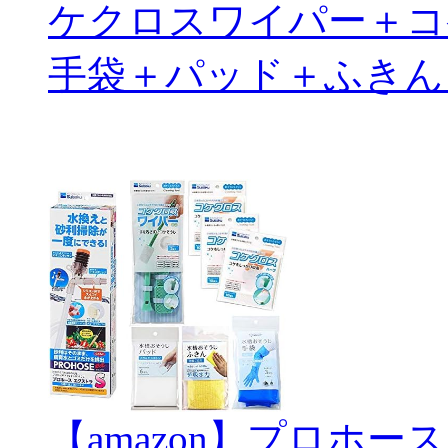
ケクロスワイパー＋コ
手袋＋パッド＋ふきん
【amazon】プロホー