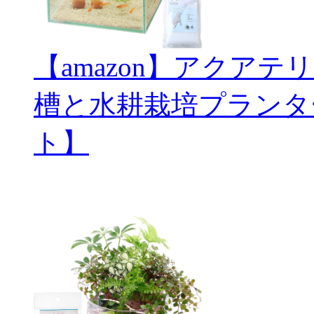
【amazon】アクアテ
槽と水耕栽培プランタ
ト】