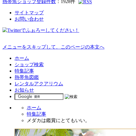
熱帯魚ショップ登録件数
：
1928
件
サイトマップ
お問い合わせ
メニューをスキップして、このページの本文へ
ホーム
ショップ検索
特集記事
熱帯魚図鑑
レンタルアクアリウム
お知らせ
ホーム
特集記事
メダカは鑑賞にとてもいい。