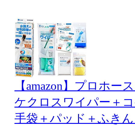
【amazon】プロホ
ケクロスワイパー＋コ
手袋＋パッド＋ふきん