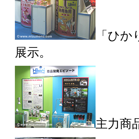
「ひか
展示。
主力商