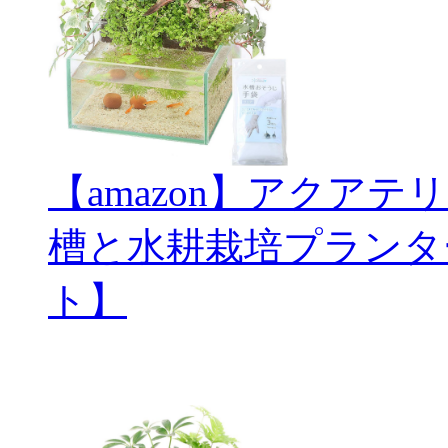
【amazon】アクアテ
槽と水耕栽培プランタ
ト】