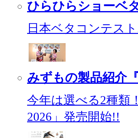
ひらひらショーベ
日本ベタコンテスト2
みずもの製品紹介『
今年は選べる2種類
2026」発売開始!!