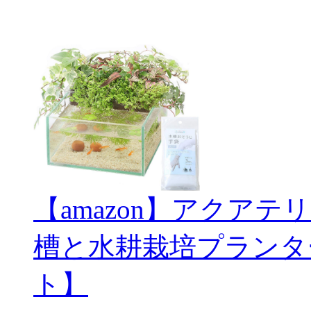
【amazon】アクアテ
槽と水耕栽培プランタ
ト】