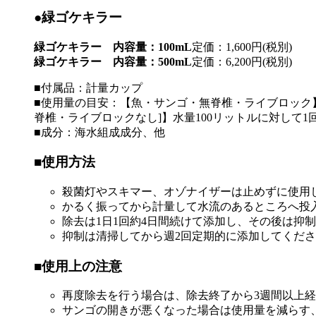
●緑ゴケキラー
緑ゴケキラー 内容量：100mL
定価：1,600円(税別)
緑ゴケキラー 内容量：500mL
定価：6,200円(税別)
■付属品：計量カップ
■使用量の目安：【魚・サンゴ・無脊椎・ライブロック】
脊椎・ライブロックなし]】水量100リットルに対して1回
■成分：海水組成成分、他
■使用方法
殺菌灯やスキマー、オゾナイザーは止めずに使用
かるく振ってから計量して水流のあるところへ投
除去は1日1回約4日間続けて添加し、その後は抑
抑制は清掃してから週2回定期的に添加してくだ
■使用上の注意
再度除去を行う場合は、除去終了から3週間以上
サンゴの開きが悪くなった場合は使用量を減らす