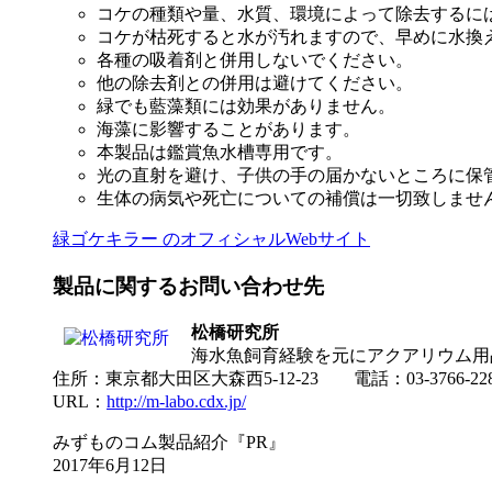
コケの種類や量、水質、環境によって除去するに
コケが枯死すると水が汚れますので、早めに水換
各種の吸着剤と併用しないでください。
他の除去剤との併用は避けてください。
緑でも藍藻類には効果がありません。
海藻に影響することがあります。
本製品は鑑賞魚水槽専用です。
光の直射を避け、子供の手の届かないところに保
生体の病気や死亡についての補償は一切致しませ
緑ゴケキラー のオフィシャルWebサイト
製品に関するお問い合わせ先
松橋研究所
海水魚飼育経験を元にアクアリウム用
住所：東京都大田区大森西5-12-23 電話：03-3766-22
URL：
http://m-labo.cdx.jp/
みずものコム製品紹介『PR』
2017年6月12日