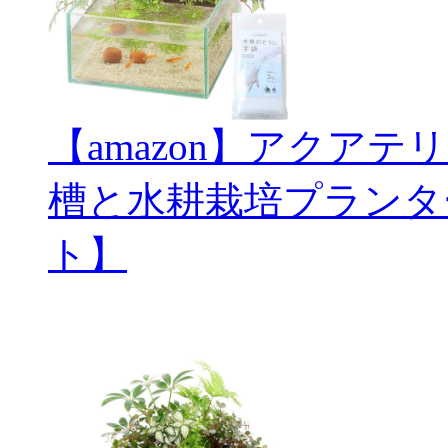
【amazon】アクアテ
槽と水耕栽培プランタ
ト】