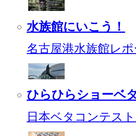
水族館にいこう！
名古屋港水族館レポ
ひらひらショーベ
日本ベタコンテスト2