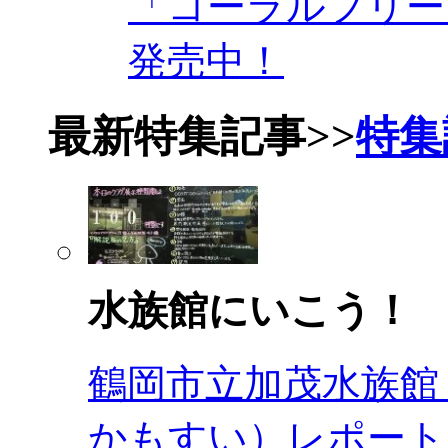
「コーラルフリーク
発売中！
最新特集記事
>>
特集
水族館にいこう！
鶴岡市立加茂水族館
かもすい）レポート