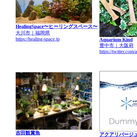
HealingSpace〜ヒーリングスペース〜
大川市｜福岡県
https://healing-space.jp
Aquarium Kind
豊中市｜大阪府
https://twitter.co
吉田観賞魚
アクアリバージ