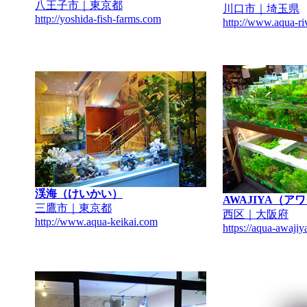
八王子市｜東京都
川口市｜埼玉県
http://yoshida-fish-farms.com
http://www.aqua-ri
渓海（けいかい）
AWAJIYA（ア
三鷹市｜東京都
西区｜大阪府
http://www.aqua-keikai.com
https://aqua-awaji