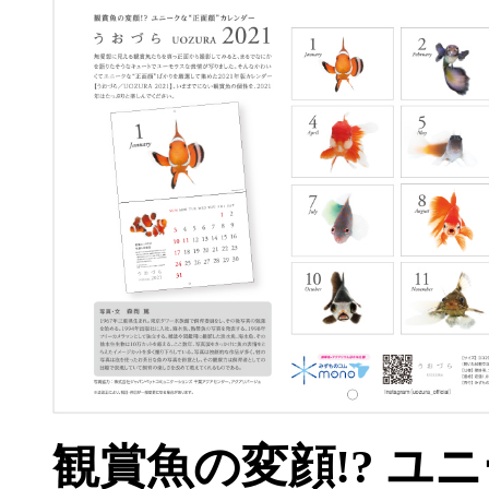
観賞魚の変顔!? ユ