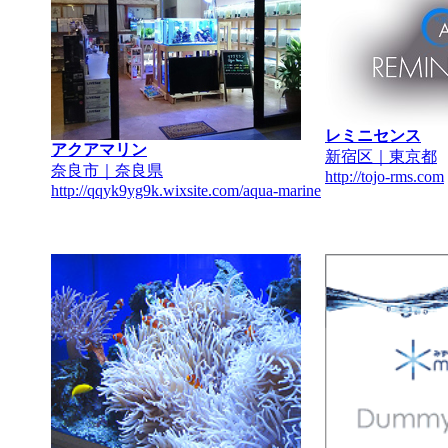
レミニセンス
アクアマリン
新宿区｜東京都
奈良市｜奈良県
http://tojo-rms.com
http://qqyk9yg9k.wixsite.com/aqua-marine