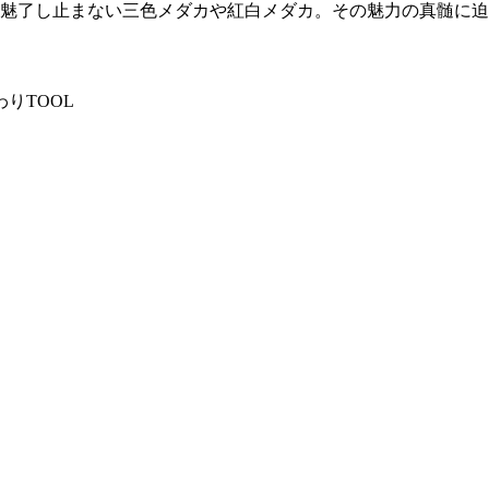
魅了し止まない三色メダカや紅白メダカ。その魅力の真髄に迫
りTOOL