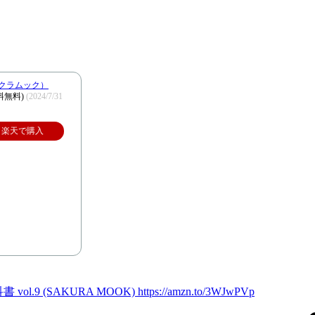
（サクラムック）
料無料)
(2024/7/31
楽天で購入
SAKURA MOOK) https://amzn.to/3WJwPVp