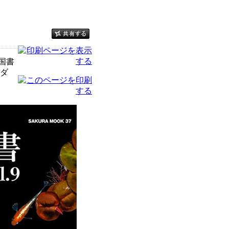
全国書
ダ