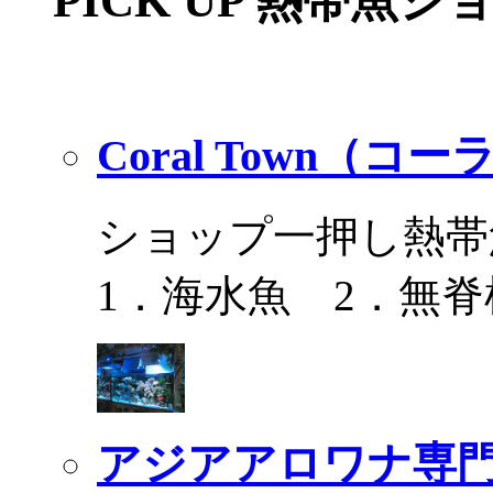
PICK UP 熱帯魚シ
Coral Town（コ
ショップ一押し熱帯
1．海水魚 2．無脊
アジアアロワナ専門