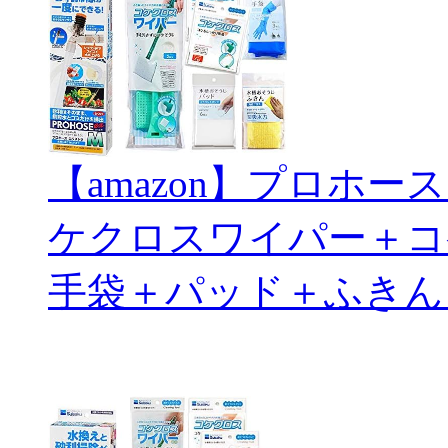
【amazon】プロホ
ケクロスワイパー＋コ
手袋＋パッド＋ふきん