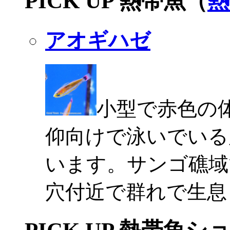
PICK UP 熱帯魚（
熱
アオギハゼ
小型で赤色の
仰向けで泳いでいる
います。サンゴ礁域
穴付近で群れで生息