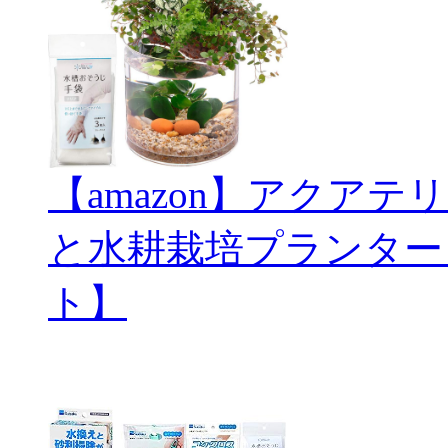
【amazon】アクアテリ
と水耕栽培プランター
ト】