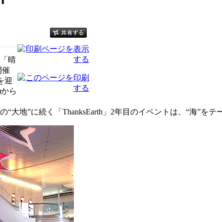
「晴
開催
年を迎
)から
“大地”に続く「ThanksEarth」2年目のイベントは、“海