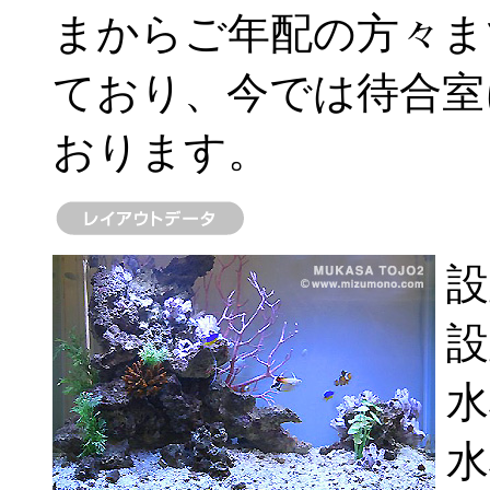
まからご年配の方々ま
ており、今では待合室
おります。
設
設
水
水