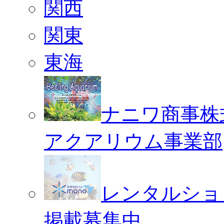
関西
関東
東海
ナニワ商事株
アクアリウム事業部
レンタルショ
掲載募集中