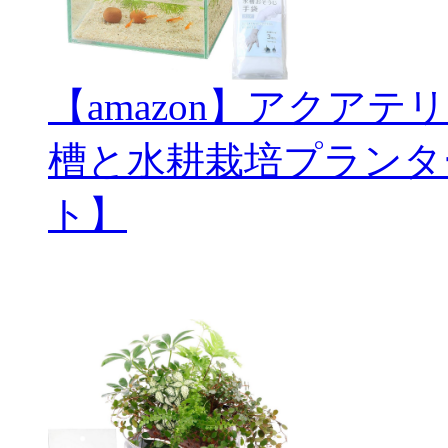
【amazon】アクアテ
槽と水耕栽培プランタ
ト】