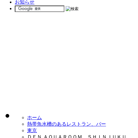
お知らせ
ホーム
熱帯魚水槽のあるレストラン、バー
東京
ＤＥＮ ＡＱＵＡＲＯＯＭ ＳＨＩＮＪＵＫＵ