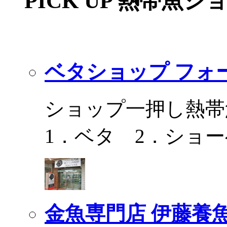
PICK UP 熱帯魚シ
ベタショップ フォ
ショップ一押し熱帯
1．ベタ 2．ショ
金魚専門店 伊藤養