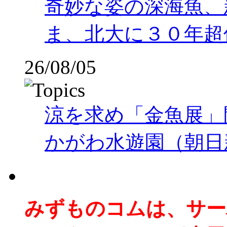
奇妙な姿の深海魚、
ま、北大に３０年超
26/08/05
涼を求め「金魚展」
かがわ水遊園（朝日
みずものコムは、サー