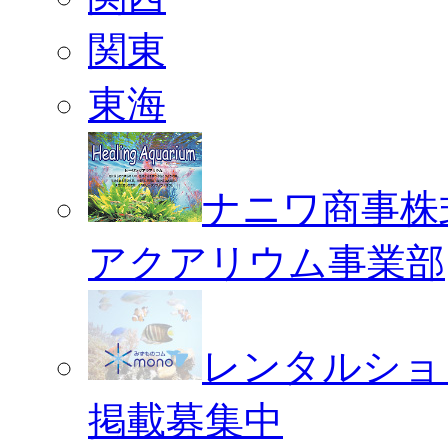
関東
東海
ナニワ商事株
アクアリウム事業部
レンタルショ
掲載募集中