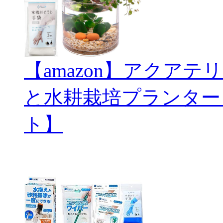
【amazon】アクアテリ
と水耕栽培プランター
ト】