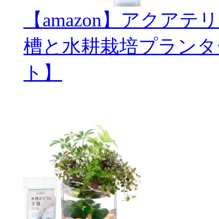
【amazon】アクアテ
槽と水耕栽培プランタ
ト】