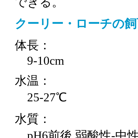
できる。
クーリー・ローチの飼
体長：
9-10cm
水温：
25-27℃
水質：
pH6前後,弱酸性-中