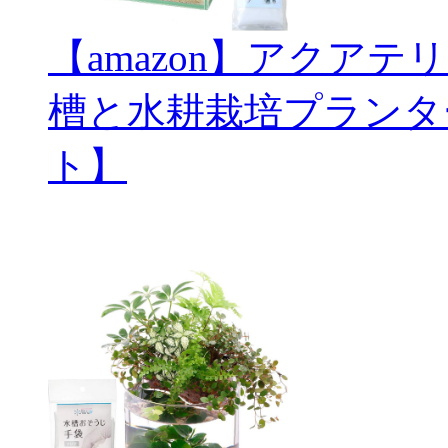
【amazon】アクアテ
槽と水耕栽培プランタ
ト】