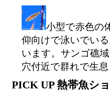
小型で赤色の
仰向けで泳いでいる
います。サンゴ礁域
穴付近で群れで生息
PICK UP 熱帯魚シ