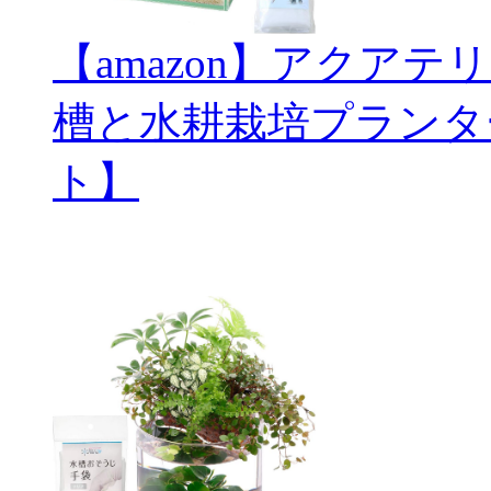
【amazon】アクアテ
槽と水耕栽培プランタ
ト】