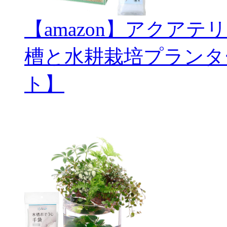
【amazon】アクアテ
槽と水耕栽培プランタ
ト】