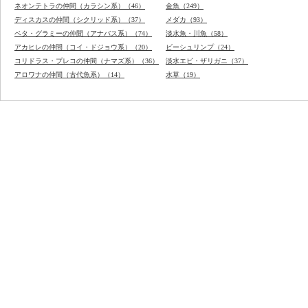
ネオンテトラの仲間（カラシン系）（46）
金魚（249）
ディスカスの仲間（シクリッド系）（37）
メダカ（93）
ベタ・グラミーの仲間（アナバス系）（74）
淡水魚・川魚（58）
アカヒレの仲間（コイ・ドジョウ系）（20）
ビーシュリンプ（24）
コリドラス・プレコの仲間（ナマズ系）（36）
淡水エビ・ザリガニ（37）
アロワナの仲間（古代魚系）（14）
水草（19）