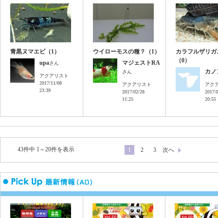
青黒ヌマエビ（1）
ウイローモスの種？（1）
カラフルザリガニ(
（0）
upa
マジェストRA
さん
カノ
さん
アクアリスト
2017/11/08
アクアリスト
アク
23:39
2017/02/28
2017/
11:25
20:55
43件中 1～20件を表示
1
2
3
次へ