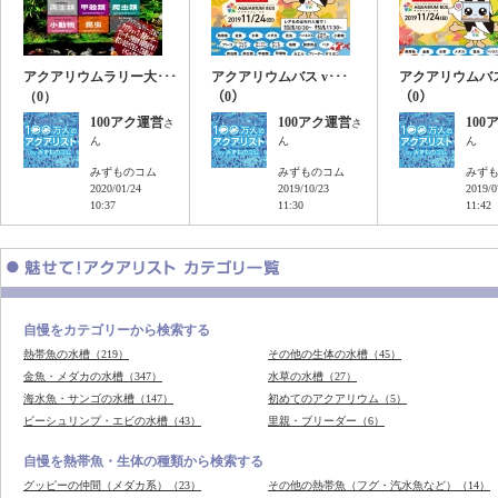
アクアリウムラリー大･･･
アクアリウムバス v･･･
アクアリウムバス 
（0）
（0）
（0）
100アク運営
100アク運営
100
さ
さ
ん
ん
ん
みずものコム
みずものコム
みず
2020/01/24
2019/10/23
2019/0
10:37
11:30
11:42
自慢をカテゴリーから検索する
熱帯魚の水槽（219）
その他の生体の水槽（45）
金魚・メダカの水槽（347）
水草の水槽（27）
海水魚・サンゴの水槽（147）
初めてのアクアリウム（5）
ビーシュリンプ・エビの水槽（43）
里親・ブリーダー（6）
自慢を熱帯魚・生体の種類から検索する
グッピーの仲間（メダカ系）（23）
その他の熱帯魚（フグ・汽水魚など）（14）