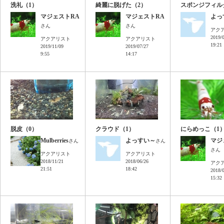
洗礼（1）
綺麗に脱げた（2）
スポンジフィル
マジェストRA
マジェストRA
よっ
さん
さん
アク
2019/
アクアリスト
アクアリスト
19:21
2019/11/09
2019/07/27
9:55
14:17
脱皮（0）
クラウド（1）
にらめっこ（1
Mulberries
よっすい～
マジ
さん
さん
さん
アクアリスト
アクアリスト
2018/11/21
2018/06/26
アク
21:51
18:42
2018/
15:32