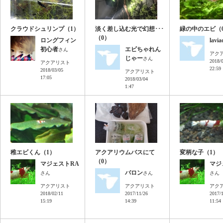
クラウドシュリンプ（1）
淡く差し込む光で幻想･･･
緑の中のエビ（
（0）
ロングフィン
lavia
初心者
エビちゃれん
さん
アク
じゃー
さん
2018/
アクアリスト
22:59
2018/03/05
アクアリスト
17:05
2018/03/04
1:47
稚エビくん（1）
アクアリウムバスにて
変柄な子（1）
（0）
マジェストRA
マジ
バロン
さん
さん
さん
アクアリスト
アクアリスト
アク
2018/02/11
2017/11/26
2017/
15:19
14:39
11:54